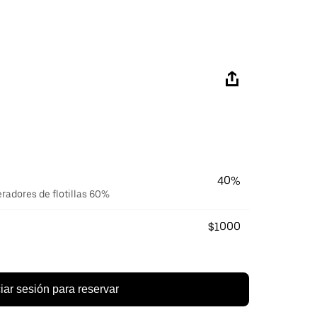
40%
eradores de flotillas 60%
$1000
ciar sesión para reservar