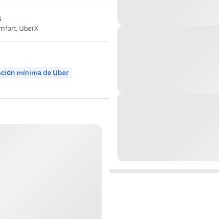
s
omfort, UberX
ación mínima de Uber