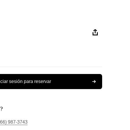
iciar sesión para reservar
s?
866) 987-3743