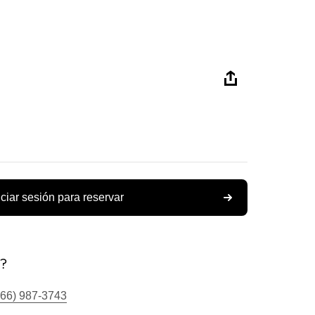
iciar sesión para reservar
s?
866) 987-3743