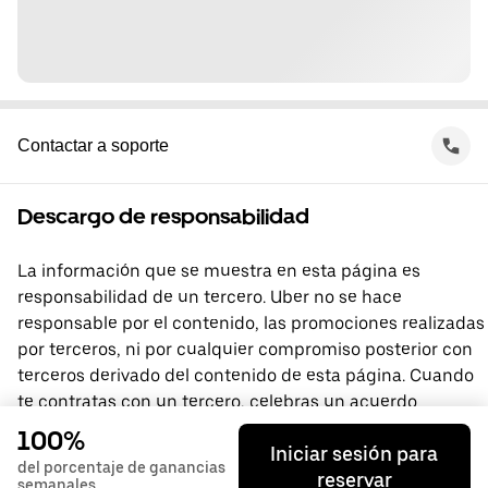
Contactar a soporte
Descargo de responsabilidad
La información que se muestra en esta página es
responsabilidad de un tercero. Uber no se hace
responsable por el contenido, las promociones realizadas
por terceros, ni por cualquier compromiso posterior con
terceros derivado del contenido de esta página. Cuando
te contratas con un tercero, celebras un acuerdo
directamente con él, del que Uber no forma parte. Si
100%
Iniciar sesión para
tienes preguntas, comunícate directamente con el
del porcentaje de ganancias
reservar
tercero.
semanales