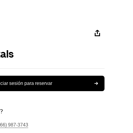
als
iciar sesión para reservar
s?
866) 987-3743