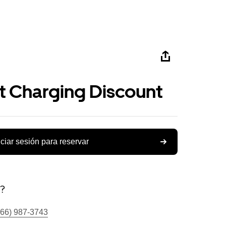
st Charging Discount
iciar sesión para reservar
s?
866) 987-3743