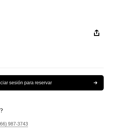
iciar sesión para reservar
s?
866) 987-3743