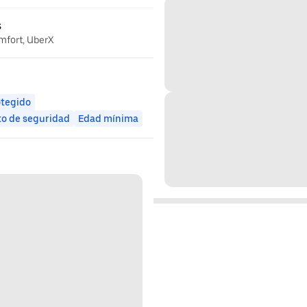
s
omfort, UberX
otegido
to de seguridad
Edad mínima