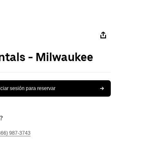
ntals - Milwaukee
iciar sesión para reservar
?
866) 987-3743