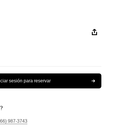
iciar sesión para reservar
s?
866) 987-3743