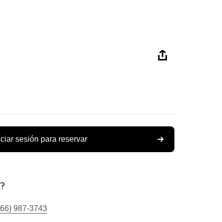
iciar sesión para reservar
s?
866) 987-3743