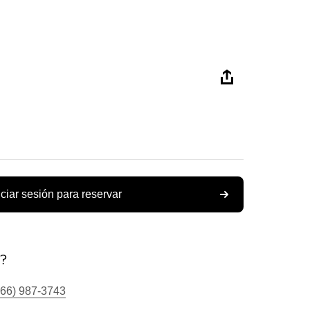
iciar sesión para reservar
s?
866) 987-3743