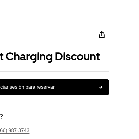
st Charging Discount
iciar sesión para reservar
s?
866) 987-3743