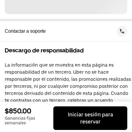
Contactar a soporte
Descargo de responsabilidad
La información que se muestra en esta página es
responsabilidad de un tercero. Uber no se hace
responsable por el contenido, las promociones realizadas
por terceros, ni por cualquier compromiso posterior con
terceros derivado del contenido de esta página. Cuando
te contratas con un tercero, celebras un acuerdo
directamente con él, del que Uber no forma parte. Si
$850.00
Iniciar sesión para
tienes preguntas, comunícate directamente con el
Ganancias fijas
reservar
tercero.
semanales