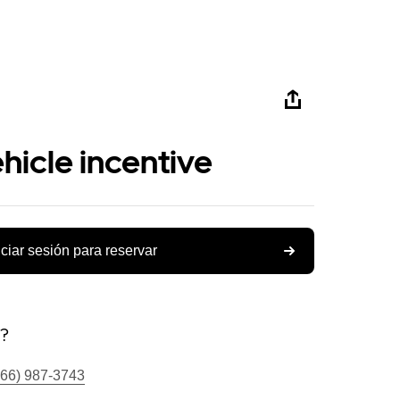
ehicle incentive
iciar sesión para reservar
s?
866) 987-3743