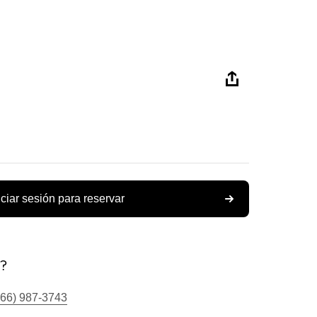
iciar sesión para reservar
s?
866) 987-3743