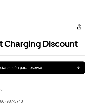
st Charging Discount
iciar sesión para reservar
s?
866) 987-3743