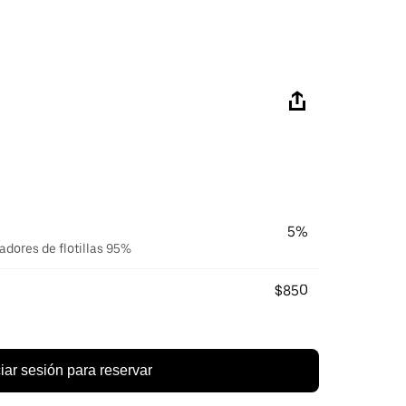
5%
radores de flotillas 95%
$850
ciar sesión para reservar