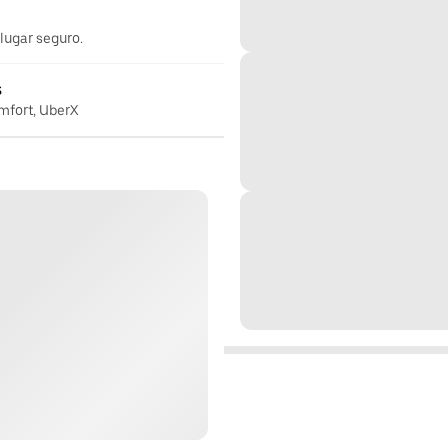
 lugar seguro.
s
omfort, UberX