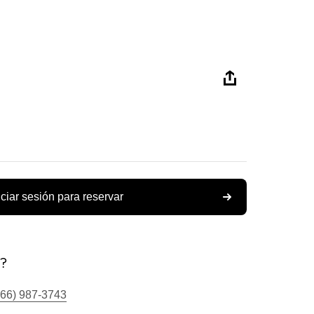
iciar sesión para reservar
s?
866) 987-3743