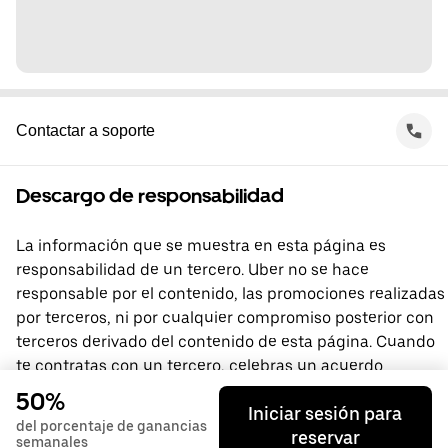
Contactar a soporte
Descargo de responsabilidad
La información que se muestra en esta página es
responsabilidad de un tercero. Uber no se hace
responsable por el contenido, las promociones realizadas
por terceros, ni por cualquier compromiso posterior con
terceros derivado del contenido de esta página. Cuando
te contratas con un tercero, celebras un acuerdo
directamente con él, del que Uber no forma parte. Si
50%
Iniciar sesión para
tienes preguntas, comunícate directamente con el
del porcentaje de ganancias
reservar
tercero.
semanales