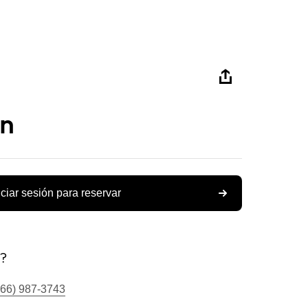
on
iciar sesión para reservar
s?
866) 987-3743