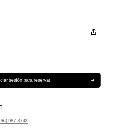
iciar sesión para reservar
?
866) 987-3743