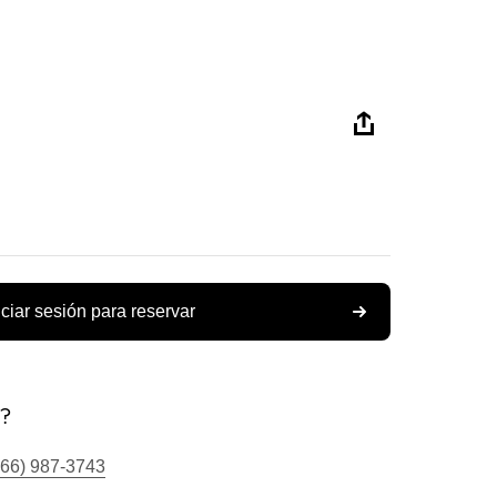
iciar sesión para reservar
s?
866) 987-3743