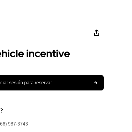
ehicle incentive
iciar sesión para reservar
s?
866) 987-3743