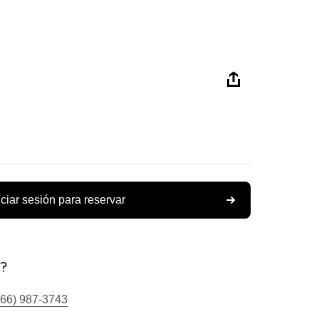
iciar sesión para reservar
s?
866) 987-3743