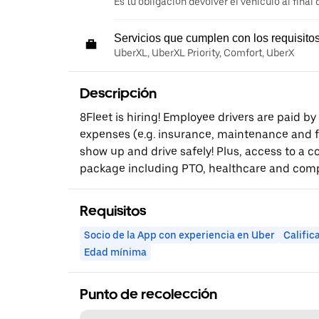
Es tu obligación devolver el vehículo al final d
Servicios que cumplen con los requisito
UberXL, UberXL Priority, Comfort, UberX
Descripción
8Fleet is hiring! Employee drivers are paid by
expenses (e.g. insurance, maintenance and fue
show up and drive safely! Plus, access to a 
package including PTO, healthcare and comp
Requisitos
Socio de la App con experiencia en Uber
Calific
Edad mínima
Punto de recolección