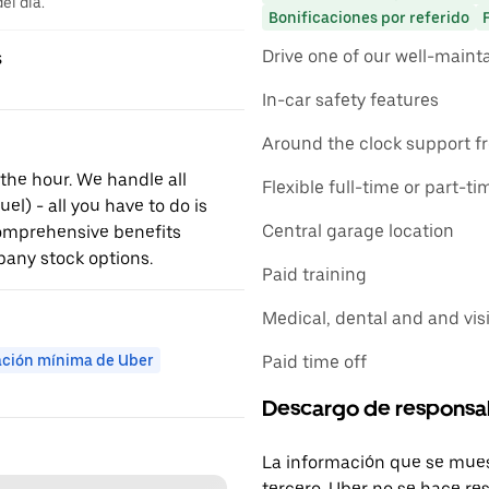
el día.
Bonificaciones por referido
Drive one of our well-main
s
In-car safety features
Around the clock support f
 the hour. We handle all
Flexible full-time or part-t
l) - all you have to do is
Central garage location
comprehensive benefits
any stock options.
Paid training
Medical, dental and and vis
Paid time off
ación mínima de Uber
Descargo de responsa
La información que se mues
tercero. Uber no se hace re