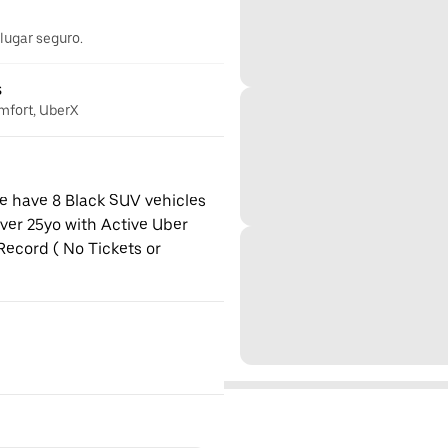
 lugar seguro.
s
omfort, UberX
e have 8 Black SUV vehicles
 over 25yo with Active Uber
ecord ( No Tickets or