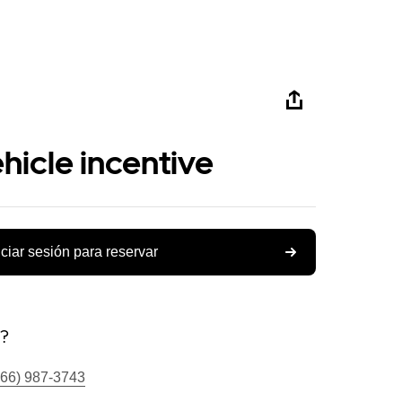
ehicle incentive
iciar sesión para reservar
s?
866) 987-3743