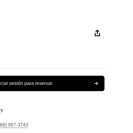
iciar sesión para reservar
s?
866) 987-3743