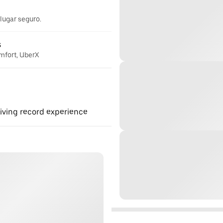
 lugar seguro.
s
omfort, UberX
riving record experience