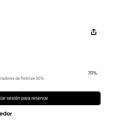
70%
eradores de flotillas 30%
ciar sesión para reservar
eedor