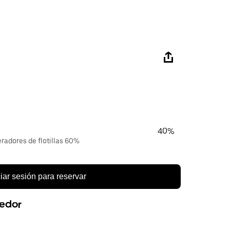
40%
eradores de flotillas 60%
ciar sesión para reservar
eedor