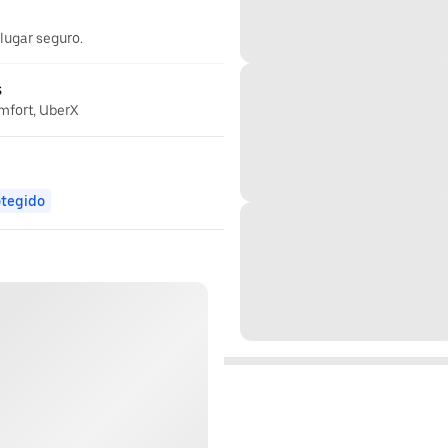
 lugar seguro.
s
omfort, UberX
otegido