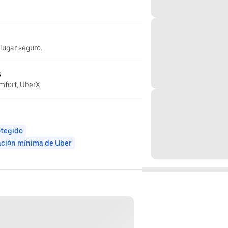
 lugar seguro.
s
omfort, UberX
otegido
ación mínima de Uber