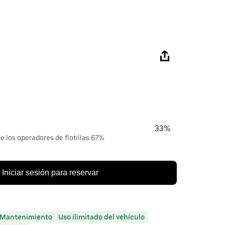
33%
e los operadores de flotillas 67%
Iniciar sesión para reservar
Mantenimiento
Uso ilimitado del vehículo