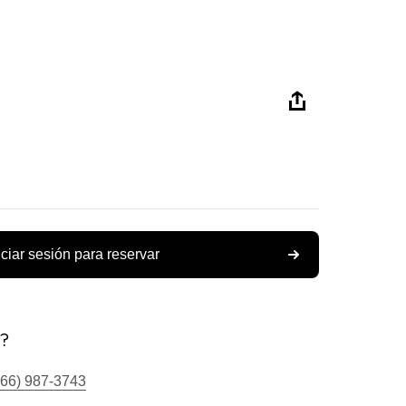
iciar sesión para reservar
s?
866) 987-3743