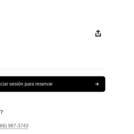
iciar sesión para reservar
s?
866) 987-3743