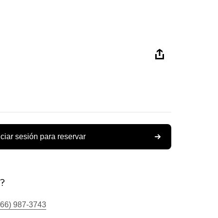
iciar sesión para reservar
s?
866) 987-3743