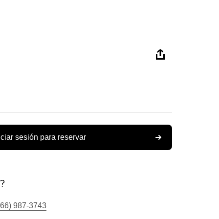
iciar sesión para reservar
s?
866) 987-3743