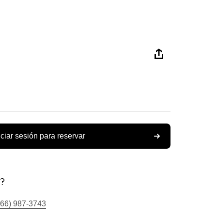
iciar sesión para reservar
s?
866) 987-3743