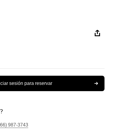
iciar sesión para reservar
s?
866) 987-3743