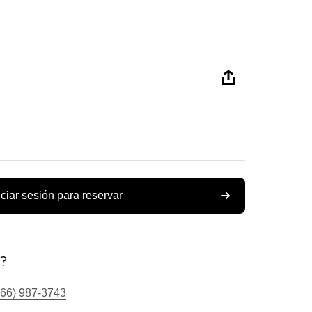
iciar sesión para reservar
s?
866) 987-3743