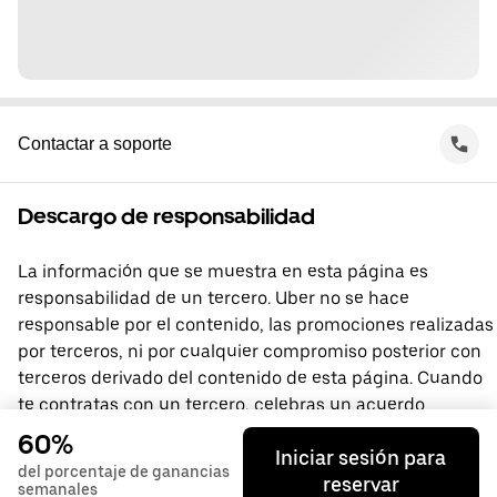
Contactar a soporte
Descargo de responsabilidad
La información que se muestra en esta página es
responsabilidad de un tercero. Uber no se hace
responsable por el contenido, las promociones realizadas
por terceros, ni por cualquier compromiso posterior con
terceros derivado del contenido de esta página. Cuando
te contratas con un tercero, celebras un acuerdo
directamente con él, del que Uber no forma parte. Si
60%
Iniciar sesión para
tienes preguntas, comunícate directamente con el
del porcentaje de ganancias
reservar
tercero.
semanales