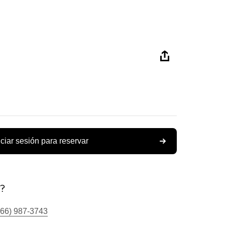
iciar sesión para reservar
s?
866) 987-3743