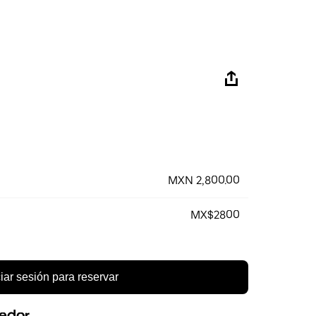
MXN 2,800.00
MX$2800
ciar sesión para reservar
eedor