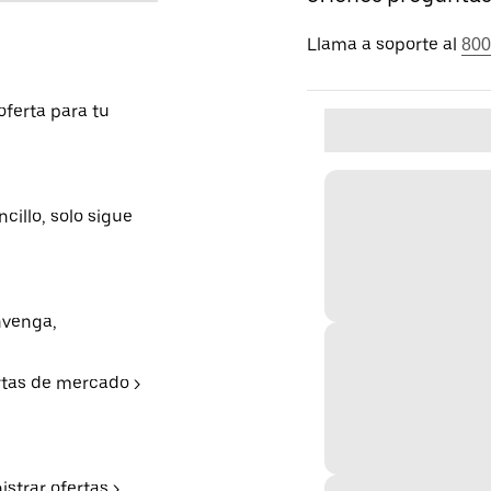
Llama a soporte al
800
ferta para tu
cillo, solo sigue
nvenga,
rtas de mercado >
strar ofertas >