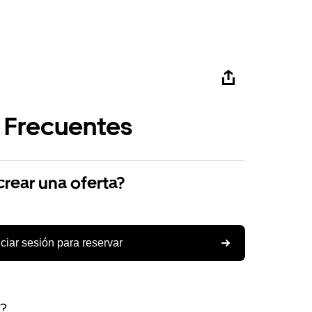
 Frecuentes
ear una oferta?
iciar sesión para reservar
s?