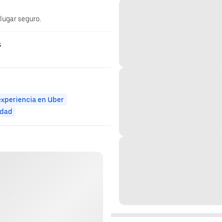
 lugar seguro.
s
experiencia en Uber
idad