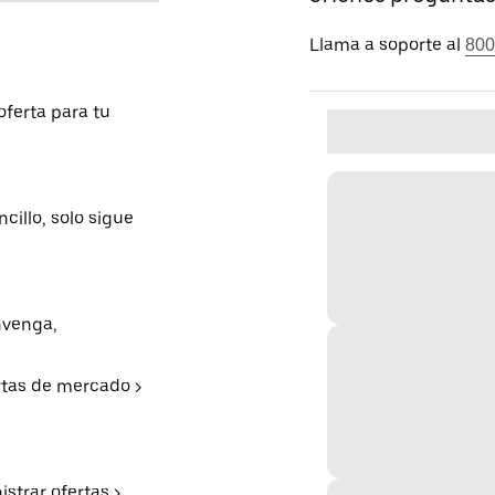
Llama a soporte al
800
ferta para tu
cillo, solo sigue
nvenga,
rtas de mercado >
strar ofertas >