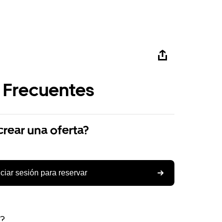
 Frecuentes
ear una oferta?
iciar sesión para reservar
s?