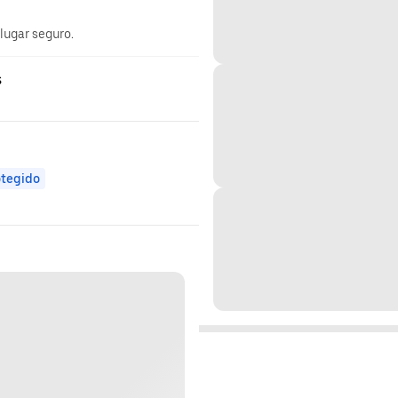
 lugar seguro.
s
otegido