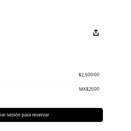
$2,500.00
MX$2500
ciar sesión para reservar