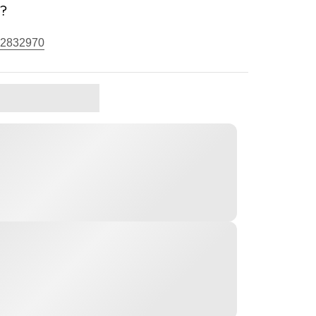
s?
2832970