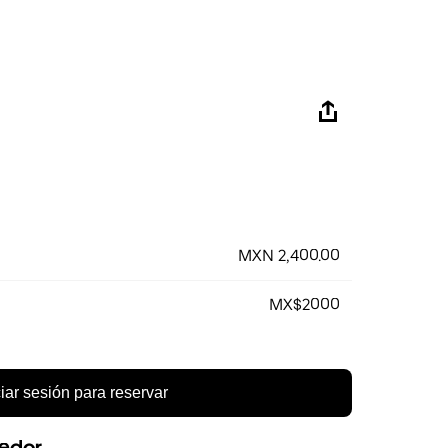
MXN 2,400.00
MX$2000
ciar sesión para reservar
eedor