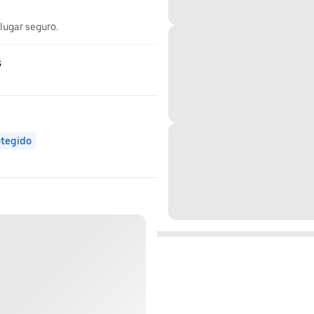
 lugar seguro.
s
otegido