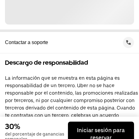
Contactar a soporte
Descargo de responsabilidad
La información que se muestra en esta página es
responsabilidad de un tercero. Uber no se hace
responsable por el contenido, las promociones realizadas
por terceros, ni por cualquier compromiso posterior con
terceros derivado del contenido de esta página. Cuando
te contratas con un tercero, celebras un acuerdo
directamente con él, del que Uber no forma parte. Si
30%
Iniciar sesión para
tienes preguntas, comunícate directamente con el
del porcentaje de ganancias
reservar
tercero.